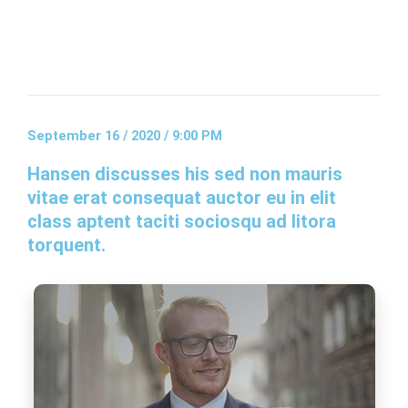
September 16 / 2020 / 9:00 PM
Hansen discusses his sed non mauris
vitae erat consequat auctor eu in elit
class aptent taciti sociosqu ad litora
torquent.